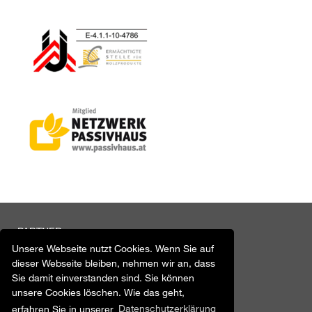
PARTNER
Unsere Webseite nutzt Cookies. Wenn Sie auf
OFFENE STELLEN
dieser Webseite bleiben, nehmen wir an, dass
IMPRESSUM
Sie damit einverstanden sind. Sie können
unsere Cookies löschen. Wie das geht,
AGB
erfahren Sie in unserer
Datenschutzerklärung