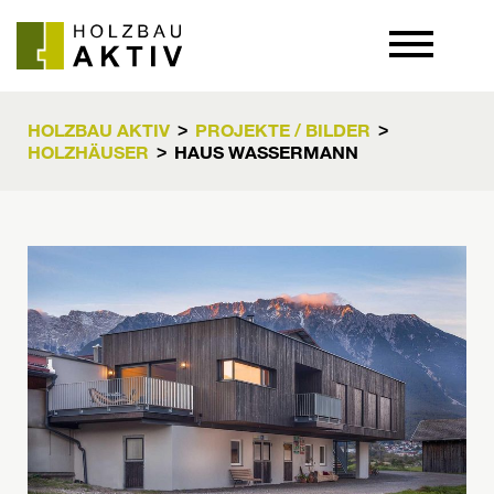
+43 5232 / 200 22
HOLZBAU AKTIV
PROJEKTE / BILDER
>
>
HOLZHÄUSER
HAUS WASSERMANN
>